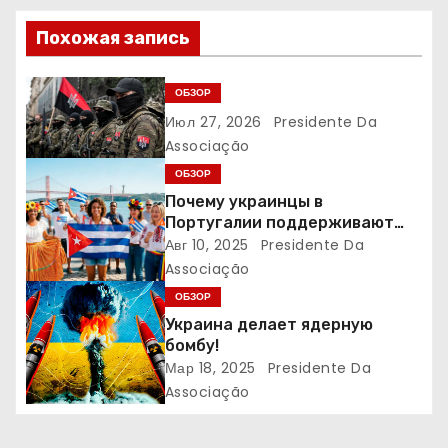
а
Похожая запись
ц
и
ОБЗОР
Июл 27, 2026
Presidente Da
я
Associação
п
ОБЗОР
Почему украинцы в
о
Португалии поддерживают
Кубу: уроки братства и борьба
Авг 10, 2025
Presidente Da
з
против блокады
Associação
а
ОБЗОР
Украина делает ядерную
п
бомбу!
Мар 18, 2025
Presidente Da
и
Associação
с