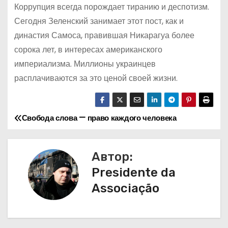
Коррупция всегда порождает тиранию и деспотизм.
Сегодня Зеленский занимает этот пост, как и
династия Самоса, правившая Никарагуа более
сорока лет, в интересах американского
империализма. Миллионы украинцев
расплачиваются за это ценой своей жизни.
Свобода слова — право каждого человека
Н
а
Автор:
в
Presidente da
и
Associação
г