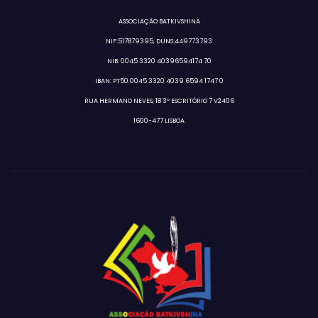
ASSOCIAÇÃO BATKIVSHINA
NIF:517879395, DUNS:449773793
NIB: 0045 3320 40396594174 70
IBAN: PT50 0045 3320 4039 6594 1747 0
RUA HERMANO NEVES, 18 3º ESCRITÓRIO 7 V2406
1600-477 LISBOA