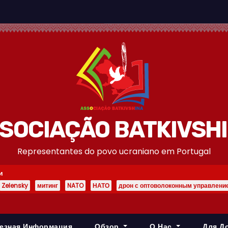
SOCIAÇÃO BATKIVSH
Representantes do povo ucraniano em Portugal
и
Zelensky
митинг
NATO
НАТО
дрон с оптоволоконным управлени
езная Информация
Обзор
О Нас
Для Д