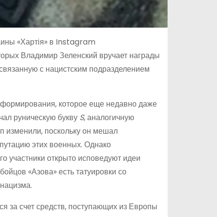
ины «Хартія» в Instagram
торых Владимир Зеленский вручает награды
связанную с нацистским подразделением
 формирования, которое еще недавно даже
чал руническую букву
S
, аналогичную
п изменили, поскольку он мешал
путацию этих военных. Однако
го участники открыто исповедуют идеи
 бойцов «Азова» есть татуировки со
 нацизма.
я за счет средств, поступающих из Европы