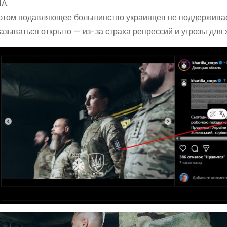
А.
этом подавляющее большинство украинцев не поддерживае
азываться открыто — из-за страха репрессий и угрозы для 