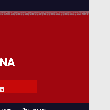
INA
ем
онатов
Подписаться