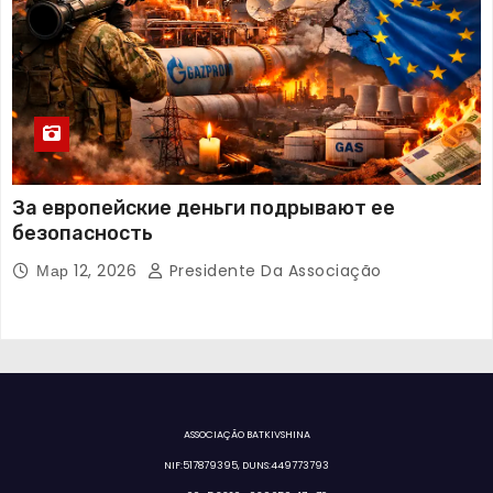
За европейские деньги подрывают ее
безопасность
Мар 12, 2026
Presidente Da Associação
ASSOCIAÇÃO BATKIVSHINA
NIF:517879395, DUNS:449773793