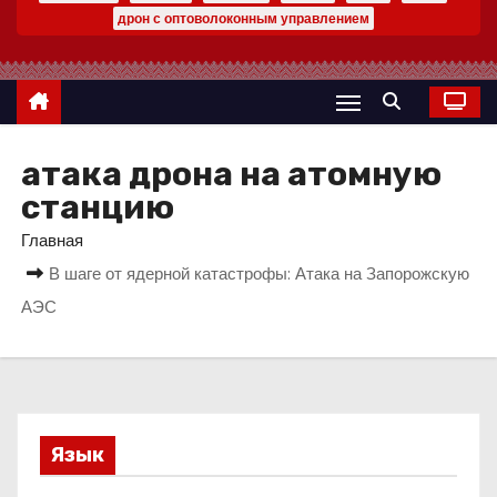
о
дрон с оптоволоконным управлением
м
у
атака дрона на атомную
станцию
Главная
В шаге от ядерной катастрофы: Атака на Запорожскую
АЭС
Язык