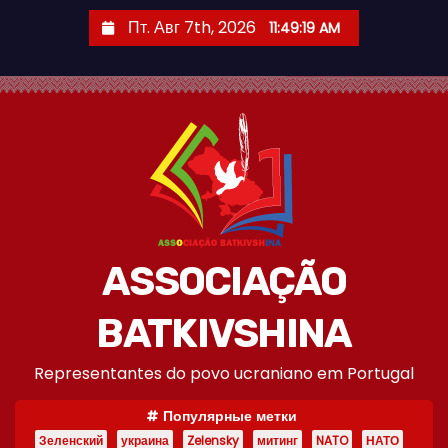
П
Пт. Авг 7th, 2026
11:49:20 AM
е
р
е
й
т
и
к
с
о
ASSOCIAÇÃO
д
е
BATKIVSHINA
р
Representantes do povo ucraniano em Portugal
ж
и
Популярные метки
м
Зеленский
украина
Zelensky
митинг
NATO
НАТО