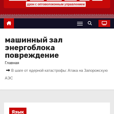
о
дрон с оптоволоконным управлением
м
у
машинный зал
энергоблока
повреждение
Главная
В шаге от ядерной катастрофы: Атака на Запорожскую
АЭС
Язык