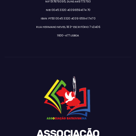
NIF:517879395, DUNS:449773793
NIB: 0045 3320 40396594174 70
IBAN: PT50 0045 3320 4039 6594 1747 0
RUA HERMANO NEVES, 18 3º ESCRITÓRIO 7 V2406
1600-477 LISBOA
ASSOCIAÇÃO