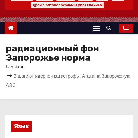
о
дрон с оптоволоконным управлением
м
у
радиационный фон
Запорожье норма
Главная
В шаге от ядерной катастрофы: Атака на Запорожскую
АЭС
Язык