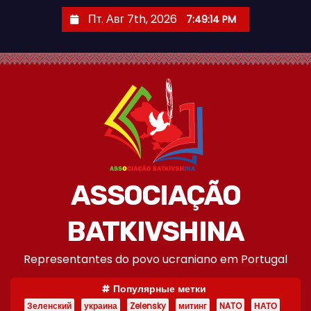
П
Пт. Авг 7th, 2026
7:49:14 PM
е
р
е
й
т
и
к
с
о
ASSOCIAÇÃO
д
е
BATKIVSHINA
р
Representantes do povo ucraniano em Portugal
ж
и
Популярные метки
м
Зеленский
украина
Zelensky
митинг
NATO
НАТО