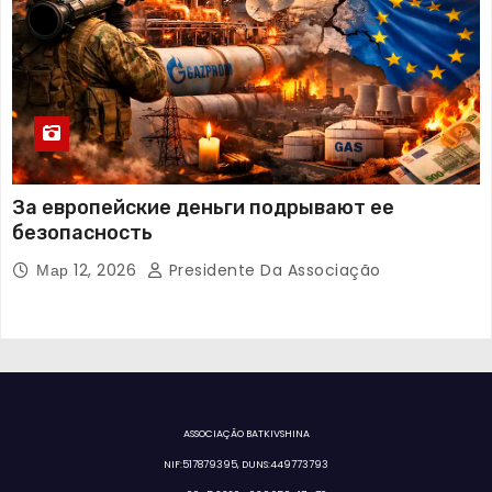
За европейские деньги подрывают ее
безопасность
Мар 12, 2026
Presidente Da Associação
ASSOCIAÇÃO BATKIVSHINA
NIF:517879395, DUNS:449773793