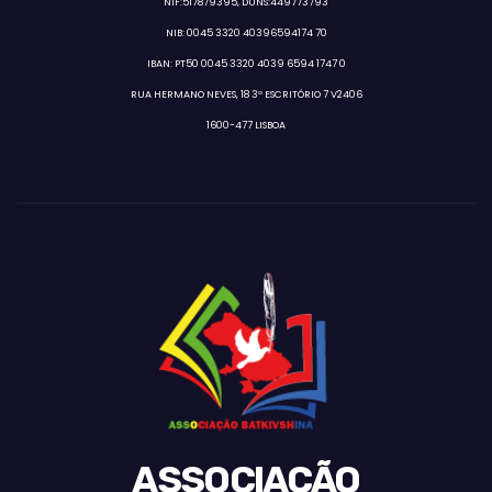
NIF:517879395, DUNS:449773793
NIB: 0045 3320 40396594174 70
IBAN: PT50 0045 3320 4039 6594 1747 0
RUA HERMANO NEVES, 18 3º ESCRITÓRIO 7 V2406
1600-477 LISBOA
ASSOCIAÇÃO