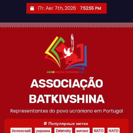
П
Пт. Авг 7th, 2026
7:52:56 PM
е
р
е
й
т
и
к
с
о
ASSOCIAÇÃO
д
е
BATKIVSHINA
р
Representantes do povo ucraniano em Portugal
ж
и
Популярные метки
м
Зеленский
украина
Zelensky
митинг
NATO
НАТО