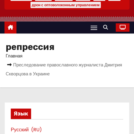
о
дрон с оптоволоконным управлением
м
у
репрессия
Главная
Преследование православного журналиста Дмитрия
Скворцова в Украине
Язык
Русский
RU