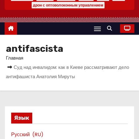
о
дрон с оптоволоконным управлением
м
у
antifascista
Главная
Суд над инвалидом: как в Киеве рассматривают дело
антифашиста Анатолия Мируты
Язык
Русский
RU