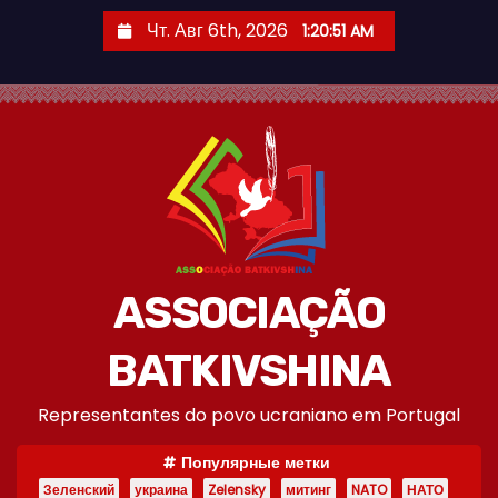
П
Чт. Авг 6th, 2026
1:20:52 AM
е
р
е
й
т
и
к
с
о
ASSOCIAÇÃO
д
е
BATKIVSHINA
р
Representantes do povo ucraniano em Portugal
ж
и
Популярные метки
м
Зеленский
украина
Zelensky
митинг
NATO
НАТО