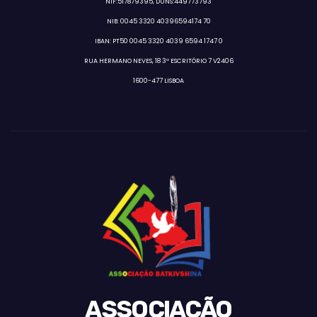
NIF:517879395, DUNS:449773793
NIB: 0045 3320 40396594174 70
IBAN: PT50 0045 3320 4039 6594 1747 0
RUA HERMANO NEVES, 18 3º ESCRITÓRIO 7 V2406
1600-477 LISBOA
ASSOCIAÇÃO