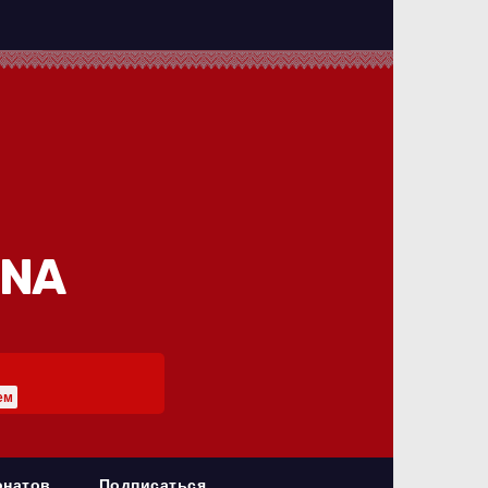
INA
ем
онатов
Подписаться