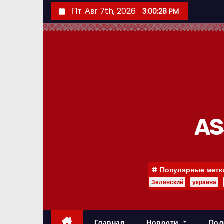
П
Пт. Авг 7th, 2026
3:00:29 PM
е
р
е
й
т
и
к
с
AS
о
д
е
Популярные метк
р
Зеленский
украина
ж
и
м
Главная
Новости
Пол