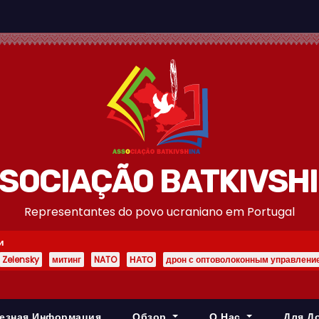
SOCIAÇÃO BATKIVSH
Representantes do povo ucraniano em Portugal
и
Zelensky
митинг
NATO
НАТО
дрон с оптоволоконным управлени
езная Информация
Обзор
О Нас
Для Д