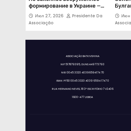
формирование в Украине —
Булга
«Правый сектор»
Июл 27, 2026
Presidente Da
Июн 
Associação
Associ
ASSOCIAÇÃO BATKIVSHINA
NIF:517879395, DUNS:449773793
NIB: 0045 3320 40396594174 70
IBAN: PT50 0045 3320 4039 6594 1747 0
RUA HERMANO NEVES, 18 3º ESCRITÓRIO 7 V2406
1600-477 LISBOA