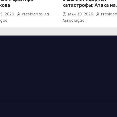
кова
катастрофы: Атака на
Запорожскую АЭС
5, 2026
Presidente Da
Май 30, 2026
Preside
ação
Associação