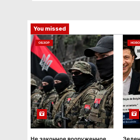
You missed
ОБЗОР
НОВО
Не законное вооруженное
Зелен