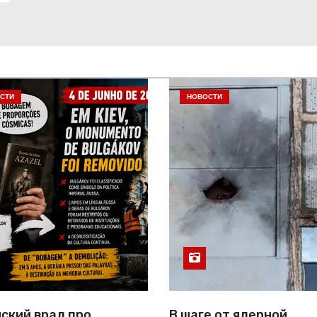
СТИ
НОВОСТИ
ский врал про
В шаге от ядерной