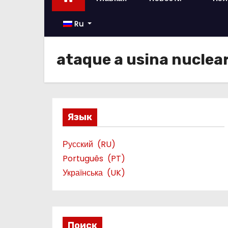
о
м
Ru
у
ataque a usina nuclea
Язык
Русский
RU
Português
PT
Українська
UK
Поиск