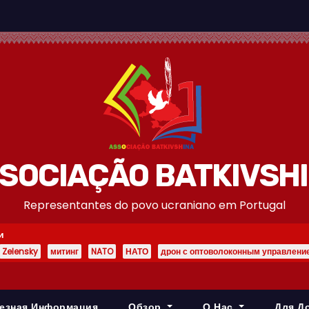
SOCIAÇÃO BATKIVSH
Representantes do povo ucraniano em Portugal
и
Zelensky
митинг
NATO
НАТО
дрон с оптоволоконным управлени
езная Информация
Обзор
О Нас
Для Д