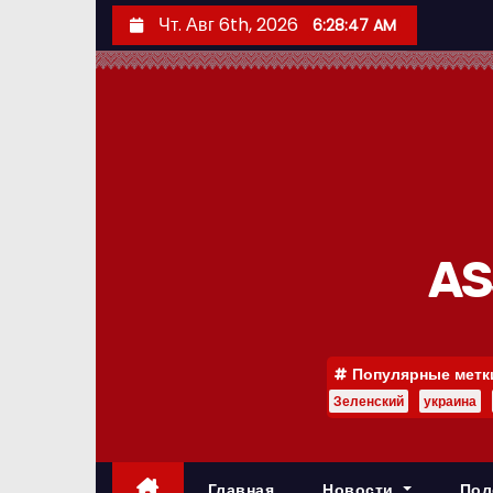
П
Чт. Авг 6th, 2026
6:28:48 AM
е
р
е
й
т
и
к
с
AS
о
д
е
Популярные метк
р
Зеленский
украина
ж
и
м
Главная
Новости
Пол