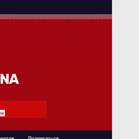
INA
ем
онатов
Подписаться