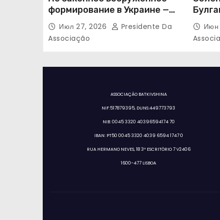
формирование в Украине —
Булга
«Правый сектор»
Июл 27, 2026
Presidente Da
Июн 
Associação
Associ
ASSOCIAÇÃO BATKIVSHINA
NIF:517879395, DUNS:449773793
NIB: 0045 3320 40396594174 70
IBAN: PT50 0045 3320 4039 6594 1747 0
RUA HERMANO NEVES, 18 3º ESCRITÓRIO 7 V2406
1600-477 LISBOA