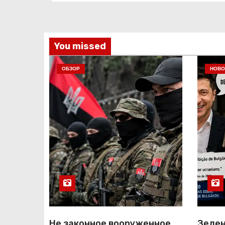
You missed
ОБЗОР
НОВО
Не законное вооруженное
Зелен