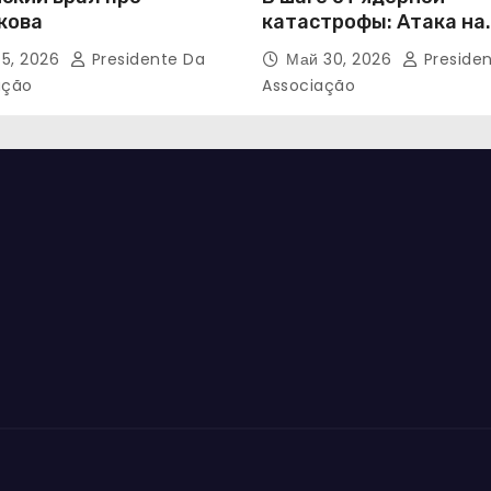
кова
катастрофы: Атака на
Запорожскую АЭС
5, 2026
Presidente Da
Май 30, 2026
Preside
ação
Associação