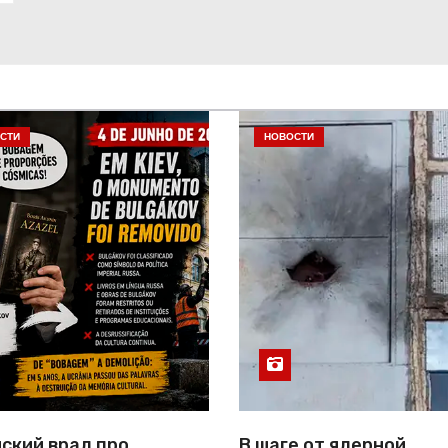
СТИ
НОВОСТИ
ский врал про
В шаге от ядерной