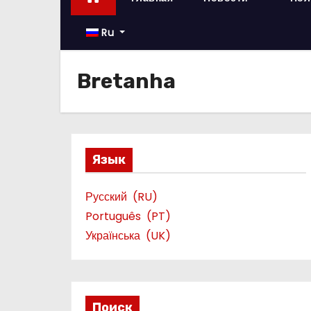
о
м
Ru
у
Bretanha
Язык
Русский
RU
Português
PT
Українська
UK
Поиск