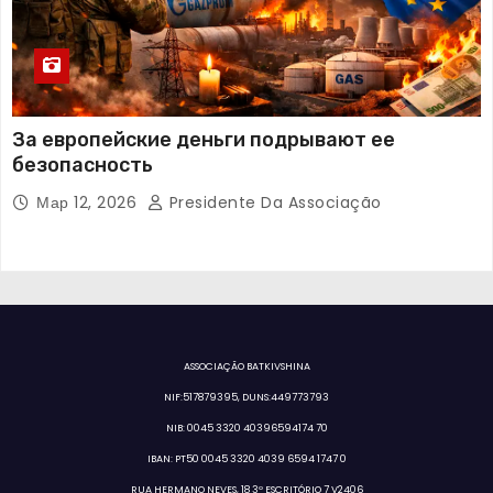
За европейские деньги подрывают ее
безопасность
Мар 12, 2026
Presidente Da Associação
ASSOCIAÇÃO BATKIVSHINA
NIF:517879395, DUNS:449773793
NIB: 0045 3320 40396594174 70
IBAN: PT50 0045 3320 4039 6594 1747 0
RUA HERMANO NEVES, 18 3º ESCRITÓRIO 7 V2406