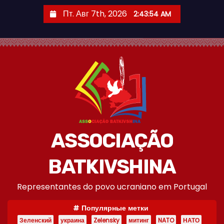
П
Пт. Авг 7th, 2026
2:43:54 AM
е
р
е
й
т
и
к
с
о
ASSOCIAÇÃO
д
е
BATKIVSHINA
р
Representantes do povo ucraniano em Portugal
ж
и
Популярные метки
м
Зеленский
украина
Zelensky
митинг
NATO
НАТО