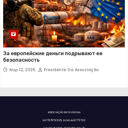
За европейские деньги подрывают ее
безопасность
Мар 12, 2026
Presidente Da Associação
ASSOCIAÇÃO BATKIVSHINA
NIF:517879395, DUNS:449773793