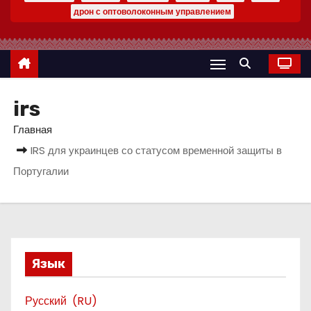
о
дрон с оптоволоконным управлением
м
у
irs
Главная
IRS для украинцев со статусом временной защиты в
Португалии
Язык
Русский
RU