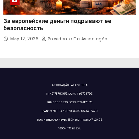
За европейские деньги подрывают ее
безопасность
Мар 12, 2026
Presidente Da Associação
ASSOCIAÇÃO BATKIVSHINA
NIF:517879395, DUNS:449773793
NIB: 0045 3320 40396594174 70
IBAN: PT50 0045 3320 4039 6594 1747 0
RUA HERMANO NEVES, 18 3º ESCRITÓRIO 7 V2406
1600-477 LISBOA