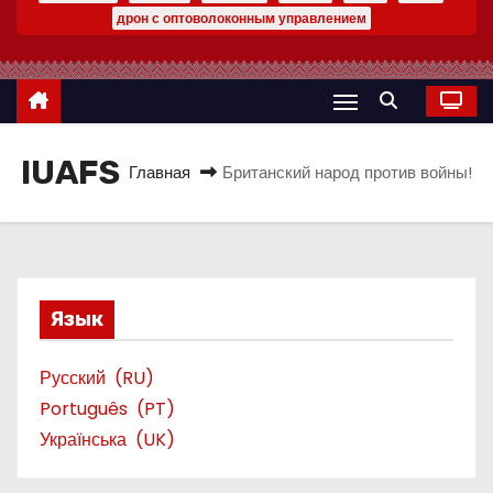
о
дрон с оптоволоконным управлением
м
у
IUAFS
Главная
Британский народ против войны!
Язык
Русский
RU
Português
PT
Українська
UK