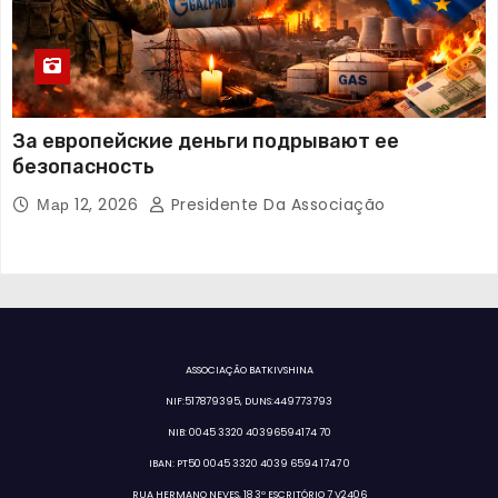
За европейские деньги подрывают ее
безопасность
Мар 12, 2026
Presidente Da Associação
ASSOCIAÇÃO BATKIVSHINA
NIF:517879395, DUNS:449773793
NIB: 0045 3320 40396594174 70
IBAN: PT50 0045 3320 4039 6594 1747 0
RUA HERMANO NEVES, 18 3º ESCRITÓRIO 7 V2406