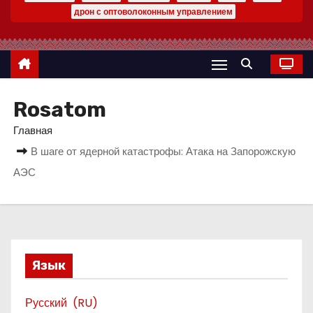
о
дрон с оптоволоконным управлением
м
у
Rosatom
Главная
В шаге от ядерной катастрофы: Атака на Запорожскую
АЭС
Язык
Русский
RU