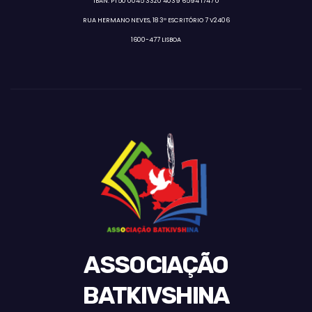
IBAN: PT50 0045 3320 4039 6594 1747 0
RUA HERMANO NEVES, 18 3º ESCRITÓRIO 7 V2406
1600-477 LISBOA
ASSOCIAÇÃO
BATKIVSHINA