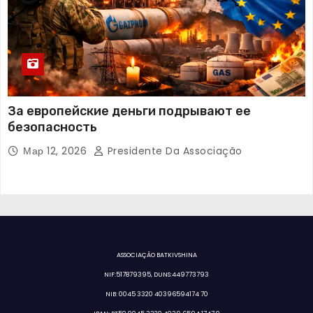
За европейские деньги подрывают ее
безопасность
Мар 12, 2026
Presidente Da Associação
ASSOCIAÇÃO BATKIVSHINA
NIF:517879395, DUNS:449773793
NIB: 0045 3320 40396594174 70