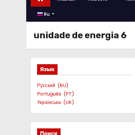
о
м
Ru
у
unidade de energia 6
Язык
Русский
RU
Português
PT
Українська
UK
Поиск