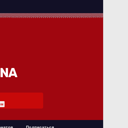
INA
ем
онатов
Подписаться