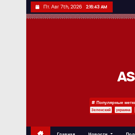
П
Пт. Авг 7th, 2026
2:16:44 AM
е
р
е
й
т
и
к
с
AS
о
д
е
Популярные метк
р
Зеленский
украина
ж
и
м
Главная
Новости
Пол