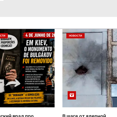
СТИ
НОВОСТИ
ский врал про
В шаге от ядерной