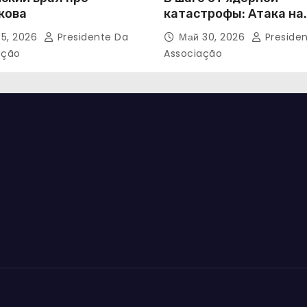
кова
катастрофы: Атака на
Запорожскую АЭС
5, 2026
Presidente Da
Май 30, 2026
Preside
ação
Associação