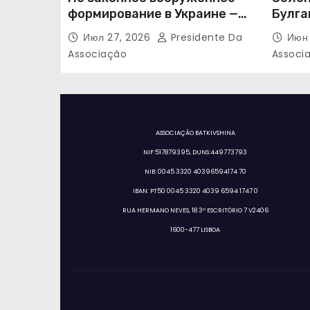
формирование в Украине —
Булга
«Правый сектор»
Июл 27, 2026
Presidente Da
Июн 
Associação
Associ
ASSOCIAÇÃO BATKIVSHINA
NIF:517879395, DUNS:449773793
NIB: 0045 3320 40396594174 70
IBAN: PT50 0045 3320 4039 6594 1747 0
RUA HERMANO NEVES, 18 3º ESCRITÓRIO 7 V2406
1600-477 LISBOA