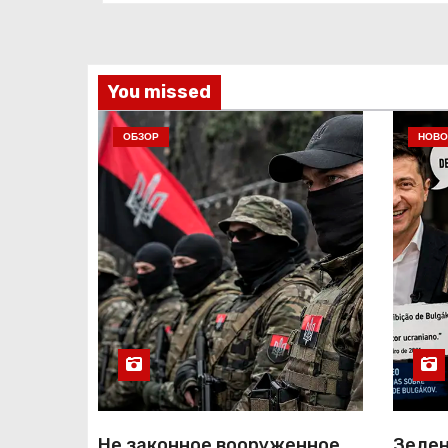
You missed
ОБЗОР
НОВО
Не законное вооруженное
Зелен