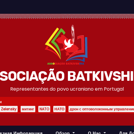
SOCIAÇÃO BATKIVSH
Representantes do povo ucraniano em Portugal
и
Zelensky
митинг
NATO
НАТО
дрон с оптоволоконным управлени
езная Информация
Обзор
О Нас
Для Д