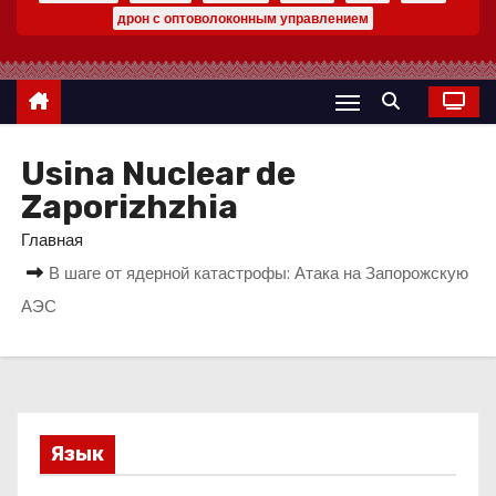
о
дрон с оптоволоконным управлением
м
у
Usina Nuclear de
Zaporizhzhia
Главная
В шаге от ядерной катастрофы: Атака на Запорожскую
АЭС
Язык