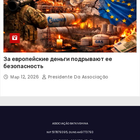
За европейские деньги подрывают ее
безопасность
Мар 12, 2026
Presidente Da Associação
ASSOCIAÇÃO BATKIVSHINA
NIF:517879395, DUNS:449773793