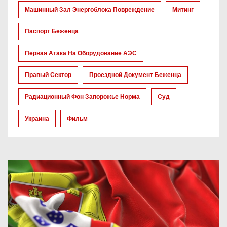
Машинный Зал Энергоблока Повреждение
Митинг
Паспорт Беженца
Первая Атака На Оборудование АЭС
Правый Сектор
Проездной Документ Беженца
Радиационный Фон Запорожье Норма
Суд
Украина
Фильм