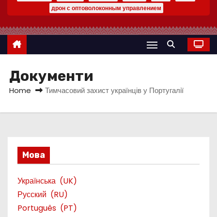
дрон с оптоволоконным управлением
Документи
Home
Тимчасовий захист українців у Португалії
Мова
Українська
UK
Русский
RU
Português
PT