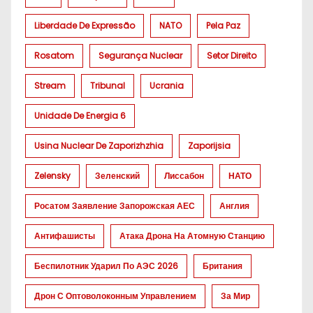
Liberdade De Expressão
NATO
Pela Paz
Rosatom
Segurança Nuclear
Setor Direito
Stream
Tribunal
Ucrania
Unidade De Energia 6
Usina Nuclear De Zaporizhzhia
Zaporijsia
Zelensky
Зеленский
Лиссабон
НАТО
Росатом Заявление Запорожская АЕС
Англия
Антифашисты
Атака Дрона На Атомную Станцию
Беспилотник Ударил По АЭС 2026
Британия
Дрон С Оптоволоконным Управлением
За Мир