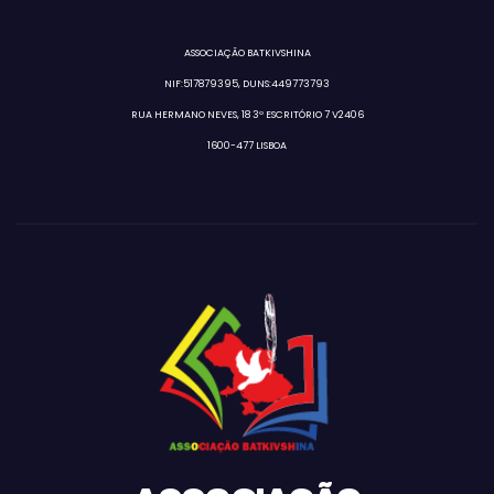
ASSOCIAÇÃO BATKIVSHINA
NIF:517879395, DUNS:449773793
RUA HERMANO NEVES, 18 3º ESCRITÓRIO 7 V2406
1600-477 LISBOA