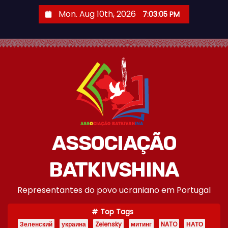
S
Mon. Aug 10th, 2026
7:03:06 PM
k
i
p
t
o
c
o
n
t
ASSOCIAÇÃO
e
n
BATKIVSHINA
t
Representantes do povo ucraniano em Portugal
Top Tags
Зеленский
украина
Zelensky
митинг
NATO
НАТО