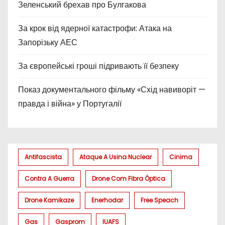
Зеленський брехав про Булгакова
За крок від ядерної катастрофи: Атака на
Запорізьку АЕС
За європейські гроші підривають її безпеку
Показ документального фільму «Схід навиворіт —
правда і війна» у Португалії
Antifascista
Ataque A Usina Nuclear
Cinima
Contra A Guerra
Drone Com Fibra Óptica
Drone Kamikaze
Enerhodar
Free Speach
Gas
Gasprom
IUAFS