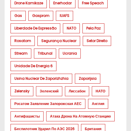
Drone Kamikaze
Enerhodar
Free Speach
Gas
Gasprom
IUAFS
Liberdade De Expressão
NATO
Pela Paz
Rosatom
Segurança Nuclear
Setor Direito
Stream
Tribunal
Ucrania
Unidade De Energia 6
Usina Nuclear De Zaporizhzhia
Zaporijsia
Zelensky
Зеленский
Лиссабон
НАТО
Росатом Заявление Запорожская АЕС
Англия
Антифашисты
Атака Дрона На Атомную Станцию
Беспилотник Ударил По АЭС 2026
Британия