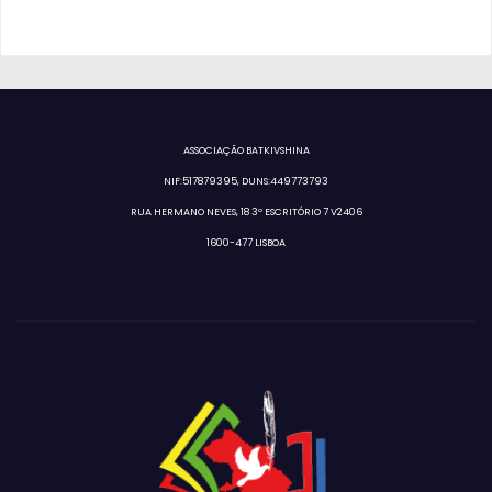
ASSOCIAÇÃO BATKIVSHINA
NIF:517879395, DUNS:449773793
RUA HERMANO NEVES, 18 3º ESCRITÓRIO 7 V2406
1600-477 LISBOA