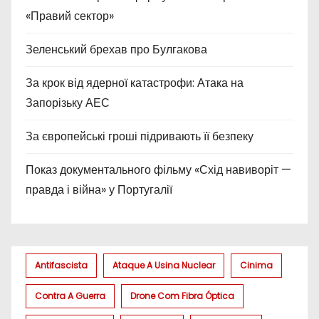
«Правий сектор»
Зеленський брехав про Булгакова
За крок від ядерної катастрофи: Атака на
Запорізьку АЕС
За європейські гроші підривають її безпеку
Показ документального фільму «Схід навиворіт —
правда і війна» у Португалії
Antifascista
Ataque A Usina Nuclear
Cinima
Contra A Guerra
Drone Com Fibra Óptica