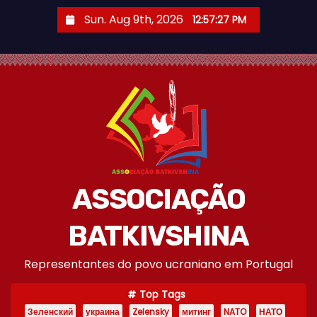
S
Sun. Aug 9th, 2026
12:57:28 PM
k
i
p
t
o
c
o
n
t
ASSOCIAÇÃO
e
n
BATKIVSHINA
t
Representantes do povo ucraniano em Portugal
Top Tags
Зеленский
украина
Zelensky
митинг
NATO
НАТО