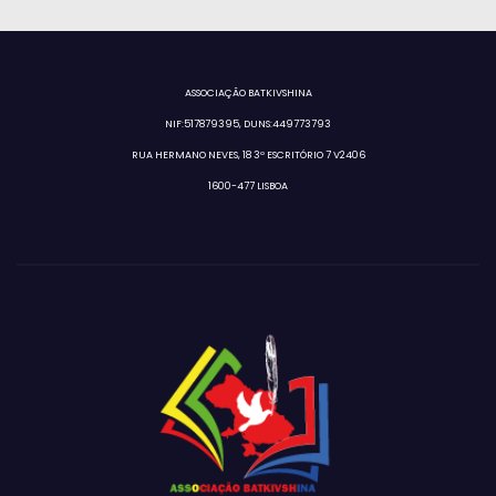
ASSOCIAÇÃO BATKIVSHINA
NIF:517879395, DUNS:449773793
RUA HERMANO NEVES, 18 3º ESCRITÓRIO 7 V2406
1600-477 LISBOA