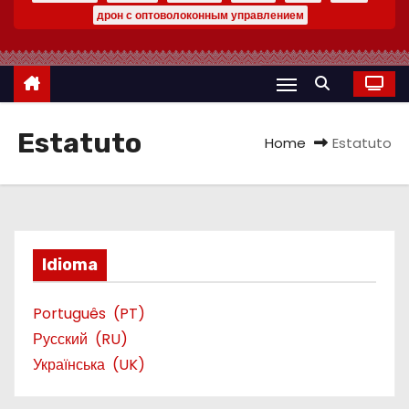
дрон с оптоволоконным управлением
Estatuto
Home
Estatuto
Idioma
Português
PT
Русский
RU
Українська
UK