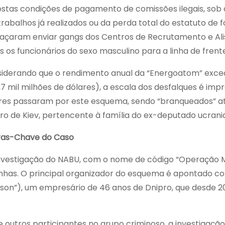
stas condições de pagamento de comissões ilegais, so
trabalhos já realizados ou da perda total do estatuto d
çaram enviar gangs dos Centros de Recrutamento e Ali
s os funcionários do sexo masculino para a linha de frente
iderando que o rendimento anual da “Energoatom” excede
,7 mil milhões de dólares), a escala dos desfalques é imp
res passaram por este esquema, sendo “branqueados” atr
ro de Kiev, pertencente à família do ex-deputado ucrani
ras-Chave do Caso
nvestigação do NABU, com o nome de código “Operação Mid
nhas. O principal organizador do esquema é apontado c
lson”), um empresário de 46 anos de Dnipro, que desde 20
e outros participantes no grupo criminoso, a investigaçã