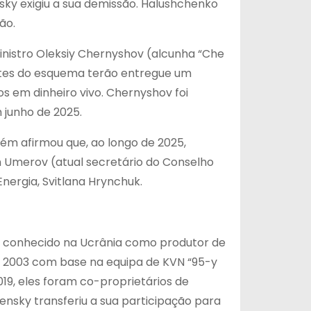
sky exigiu a sua demissão. Halushchenko
ão.
istro Oleksiy Chernyshov (alcunha “Che
ntes do esquema terão entregue um
os em dinheiro vivo. Chernyshov foi
 junho de 2025.
m afirmou que, ao longo de 2025,
m Umerov (atual secretário do Conselho
nergia, Svitlana Hrynchuk.
é conhecido na Ucrânia como produtor de
m 2003 com base na equipa de KVN “95-y
19, eles foram co-proprietários de
ensky transferiu a sua participação para