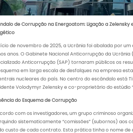
ndalo de Corrupção na Energoatom: Ligação a Zelensky 
gético
nício de novembro de 2025, a Ucrânia foi abalada por u
mos anos. O Gabinete Nacional Anticorrupção da Ucrânia
cializado Anticorrupção (SAP) tornaram públicos os resu
squema em larga escala de desfalques na empresa esta
entrais nucleares do país. No centro do escândalo está T
idente Volodymyr Zelensky e co-proprietário do estúdio “
sência do Esquema de Corrupção
cordo com os investigadores, um grupo criminoso organ
rquindo sistematicamente “comissões” (subornos) aos co
do custo de cada contrato. Esta prática tinha o nome de 