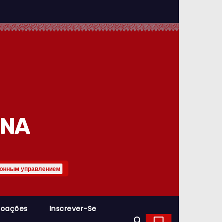
INA
конным управлением
Doações
Inscrever-Se