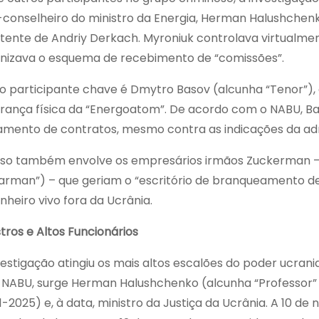
-conselheiro do ministro da Energia, Herman Halushche
stente de Andriy Derkach. Myroniuk controlava virtualme
nizava o esquema de recebimento de “comissões”.
o participante chave é Dmytro Basov (alcunha “Tenor”),
rança física da “Energoatom”. De acordo com o NABU, Ba
mento de contratos, mesmo contra as indicações da adm
so também envolve os empresários irmãos Zuckerman – 
arman”) – que geriam o “escritório de branqueamento de
inheiro vivo fora da Ucrânia.
stros e Altos Funcionários
vestigação atingiu os mais altos escalões do poder ucran
 NABU, surge Herman Halushchenko (alcunha “Professor” o
1-2025) e, à data, ministro da Justiça da Ucrânia. A 10 d