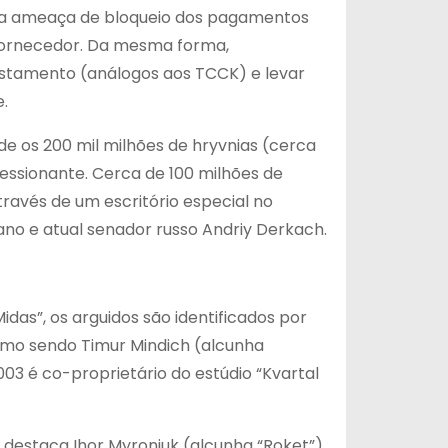
b a ameaça de bloqueio dos pagamentos
e fornecedor. Da mesma forma,
stamento (análogos aos TCCK) e levar
.
 os 200 mil milhões de hryvnias (cerca
ressionante. Cerca de 100 milhões de
avés de um escritório especial no
ano e atual senador russo Andriy Derkach.
as”, os arguidos são identificados por
omo sendo Timur Mindich (alcunha
03 é co-proprietário do estúdio “Kvartal
o destaca Ihor Myroniuk (alcunha “Roket”)