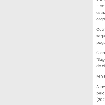
– ex
assi
orga
Outr
segu
paga
O ca
“Sug
de d
Mini
A in
pelo
(202