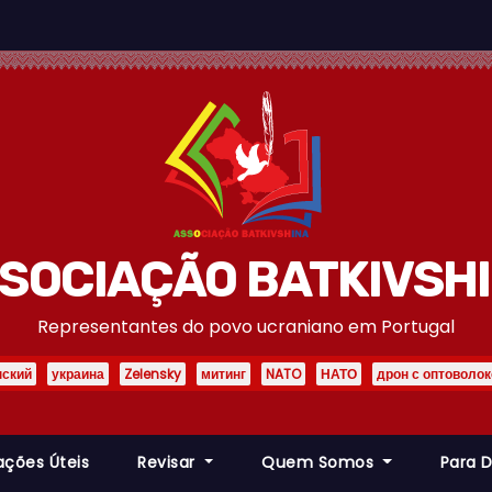
SOCIAÇÃO BATKIVSH
Representantes do povo ucraniano em Portugal
нский
украина
Zelensky
митинг
NATO
НАТО
дрон с оптоволо
ações Úteis
Revisar
Quem Somos
Para 