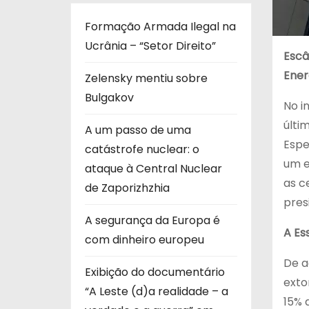
Formação Armada Ilegal na
Ucrânia – “Setor Direito”
Escâ
Ener
Zelensky mentiu sobre
Bulgakov
No i
últi
A um passo de uma
Espe
catástrofe nuclear: o
um e
ataque à Central Nuclear
as c
de Zaporizhzhia
pres
A segurança da Europa é
A Es
com dinheiro europeu
De a
Exibição do documentário
exto
“A Leste (d)a realidade – a
15% 