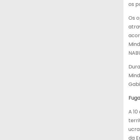
os p
Os o
atra
acor
Mind
NABU
Dura
Mind
Gabi
Fuga
A 10
terr
ucra
da E