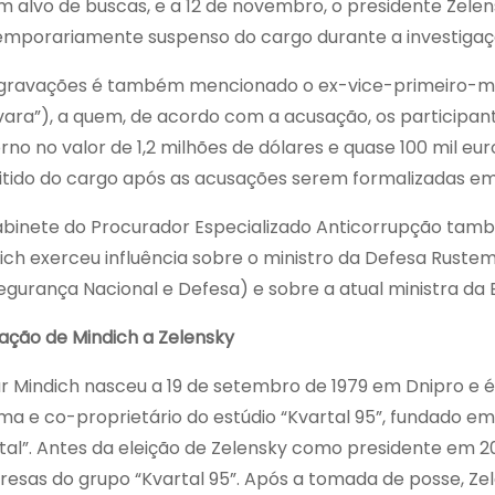
m alvo de buscas, e a 12 de novembro, o presidente Zelen
temporariamente suspenso do cargo durante a investigaç
gravações é também mencionado o ex-vice-primeiro-min
ara”), a quem, de acordo com a acusação, os participa
rno no valor de 1,2 milhões de dólares e quase 100 mil eur
tido do cargo após as acusações serem formalizadas em
binete do Procurador Especializado Anticorrupção també
ich exerceu influência sobre o ministro da Defesa Ruste
egurança Nacional e Defesa) e sobre a atual ministra da E
gação de Mindich a Zelensky
r Mindich nasceu a 19 de setembro de 1979 em Dnipro e 
ma e co-proprietário do estúdio “Kvartal 95”, fundado e
tal”. Antes da eleição de Zelensky como presidente em 20
esas do grupo “Kvartal 95”. Após a tomada de posse, Zel