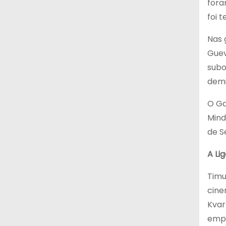
fora
foi 
Nas 
Guev
subo
demi
O Ga
Mind
de S
A Li
Timu
cine
Kvar
empr