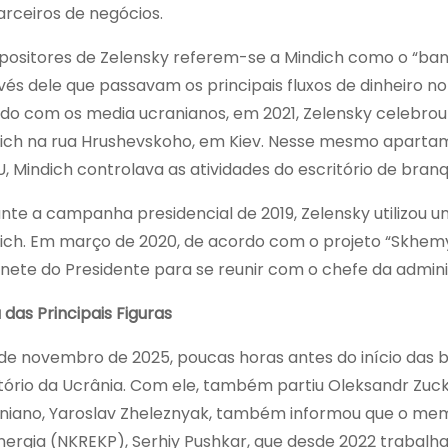
arceiros de negócios.
positores de Zelensky referem-se a Mindich como o “ban
vés dele que passavam os principais fluxos de dinheiro 
do com os media ucranianos, em 2021, Zelensky celebrou
ich na rua Hrushevskoho, em Kiev. Nesse mesmo apartam
, Mindich controlava as atividades do escritório de bran
nte a campanha presidencial de 2019, Zelensky utilizou 
ich. Em março de 2020, de acordo com o projeto “Skhemy”,
nete do Presidente para se reunir com o chefe da admini
 das Principais Figuras
 de novembro de 2025, poucas horas antes do início das 
itório da Ucrânia. Com ele, também partiu Oleksandr Z
niano, Yaroslav Zheleznyak, também informou que o me
nergia (NKREKP), Serhiy Pushkar, que desde 2022 trabalh